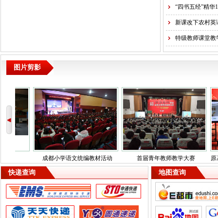
“四书五经”精华1
新课改下农村英
特级教师课堂教
图片剪影
成都小学语文统编教材活动
首届青年教师教学大赛
原基础教育司司长王
快递查询
地图查询