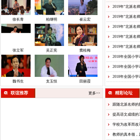
2019年“北派名
2019年“北派名
徐长青
柏继明
崔云宏
2019年“北派名
2019年“北派名
2019年“北派名
张立军
吴正宪
窦桂梅
2018年全国小
2018年全国小
2018年全国小
魏书生
支玉恒
田丽霞
联谊推荐
精彩论坛
更多>>
跟随北派名师的
提高语文成绩的3
学校为改革而改
教师的真本领，