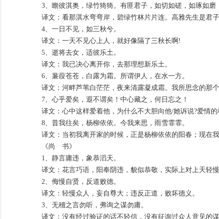
3、瞻彼淇奥，绿竹猗猗。有匪君子，如切如磋，如琢如磨
译文：看那淇水弯弯岸，碧绿竹林片片连。高雅先生是君子
4、一日不见，如三秋兮。
译文：一天不见心上人，就好像隔了三秋长啊!
5、逝将去女，适彼乐土。
译文：我已决心离开你，去那理想新乐土。
6、蒹葭苍苍，白露为霜。所谓伊人，在水一方。
译文：河畔芦苇白茫茫，夜来清露凝成霜。我所思念的那个
7、心乎爱矣，遐不谓矣！中心藏之，何日忘之！
译文：心中这样爱着他，为什么不大胆向他/她诉说?爱情的
8、昔我往矣，杨柳依依。今我来思，雨雪霏霏。
译文：当初我离开家的时候，正是杨柳依依的阳春；现在我
《尚 书》
1、静言庸违，象恭滔天。
译文：花言巧语，阳奉阴违，貌似恭敬，实际上对上天轻
2、侮慢自贤，反道败德。
译文：轻慢众人，妄自尊大；违反正道，败坏德义。
3、无稽之言勿听，弗询之谋勿庸。
译文：没有经过验证的话不轻信，没有征询过众人意见的谋