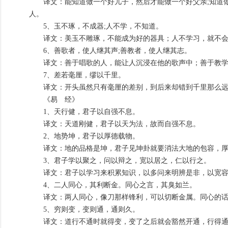
译文：能知道做一个好儿子，然后才能做一个好父亲;知道做
人。
5、玉不琢，不成器;人不学，不知道。
译文：美玉不雕琢，不能成为好的器具；人不学习，就不会
6、善歌者，使人继其声;善教者，使人继其志。
译文：善于唱歌的人，能让人沉浸在他的歌声中；善于教学
7、差若毫厘，缪以千里。
译文：开头虽然只有毫厘的差别，到后来却错到千里那么
《易 经》
1、天行健，君子以自强不息。
译文：天道刚健，君子以天为法，故而自强不息。
2、地势坤，君子以厚德载物。
译文：地的品格是坤，君子见坤卦就要消法大地的包容，
3、君子学以聚之，问以辩之，宽以居之，仁以行之。
译文：君子以学习来积累知识，以多问来明辨是非，以宽容
4、二人同心，其利断金。同心之言，其臭如兰。
译文：两人同心，像刀那样锋利，可以切断金属。同心的话
5、穷则变，变则通，通则久。
译文：道行不通时就得变，变了之后就会豁然开通，行得通