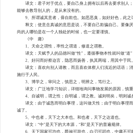
译文：君子对于优点，要自己身上拥有以后再去要求别人；对
能够去教导别人的，是从来没有的。
9、所谓诚其意者，毋自欺也。如恶恶臭，如好好色，此之
释文；使意念真诚的意思是说，不要自己欺骗自己。要像厌恶
尚的人哪怕是在一个人独处的时候，也一定要谨慎。
《中 庸》
1、天命之谓性，率性之谓道，修道之谓教。
译文：天赋予人的品德叫做“性”，遵循事物本性就叫做“道”
2、好问而好察迩言，隐恶而扬善，执其两端，用其中于民
译文：喜欢向别人请教，而且喜欢体察人们浅近的话语；消除
施行于人民。
3、博学之，审问之，慎思之，明辨之，笃行之。
译文：广泛地学习知识，详细地询问事物发展的原因，慎重
4、自诚明，谓之性；自明诚，谓之教。诚则明矣，明则诚
译文：由于诚恳而明白事理，这叫做天性；由于明白事理而做
诚了。
5、中也者，天下之大本也。和也者，天下之达道也。
译文：“中”是天下的大本源，“和”是天下的普遍规律。
6、天下国家可均也，爵禄可辞也，白刃可蹈也，中庸不可