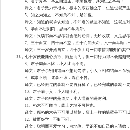
4、君子务本，本立而道生。孝弟也者，其为仁之本与！
译文：君子致力于根本、根本的东西确立了，仁道也就产生
5、知之为知之，不知为不知，是知也。
译文：知道的就承认知道，不知道的就是不知道，这就是对
6、学而不思则罔，思而不学则殆。
译文：只读书而不思考就会感到迷惘，无所收获；只是思考
7、三十而立，四十而不惑，五十而知天命，六十而耳顺，
译文：三十岁开始自立，四十岁面对一切事情都能明白其中之
非，七十岁便能随心所欲、随意而为，但一切行为都不会超越
8、君子周而不比，小人比而不周。
译文：君子亲密团结而不想到勾结，小人互相勾结而不亲
9、成事不说，遂事不谏，既往不咎。
译文：已经做过的事就不要再解释了，已经完成的事就不要
10、君子喻于义，小人喻于利。
译文：君子晓得的是道义，小人懂得的是财利。
11、朽木不可雕也，粪土之墙不可杇也。
译文：腐朽的木头不可用以雕刻，腐土一样的墙壁是不可以
12、敏而好学，不耻下问。
译文：聪明而喜爱学习，向地位、学识不如自己的人请教，