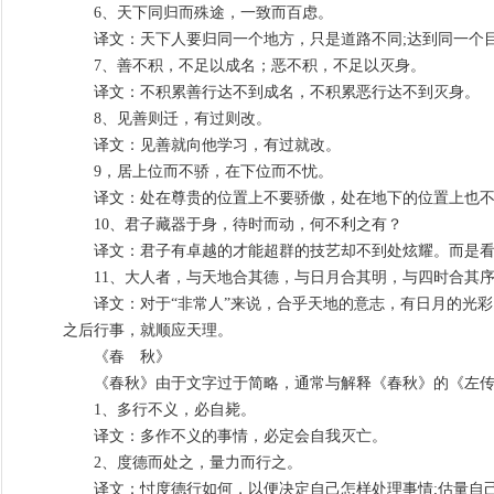
6、天下同归而殊途，一致而百虑。
译文：天下人要归同一个地方，只是道路不同;达到同一个
7、善不积，不足以成名；恶不积，不足以灭身。
译文：不积累善行达不到成名，不积累恶行达不到灭身。
8、见善则迁，有过则改。
译文：见善就向他学习，有过就改。
9，居上位而不骄，在下位而不忧。
译文：处在尊贵的位置上不要骄傲，处在地下的位置上也
10、君子藏器于身，待时而动，何不利之有？
译文：君子有卓越的才能超群的技艺却不到处炫耀。而是看
11、大人者，与天地合其德，与日月合其明，与四时合其
译文：对于“非常人”来说，合乎天地的意志，有日月的光彩
之后行事，就顺应天理。
《春 秋》
《春秋》由于文字过于简略，通常与解释《春秋》的《左传
1、多行不义，必自毙。
译文：多作不义的事情，必定会自我灭亡。
2、度德而处之，量力而行之。
译文：忖度德行如何，以便决定自己怎样处理事情;估量自己