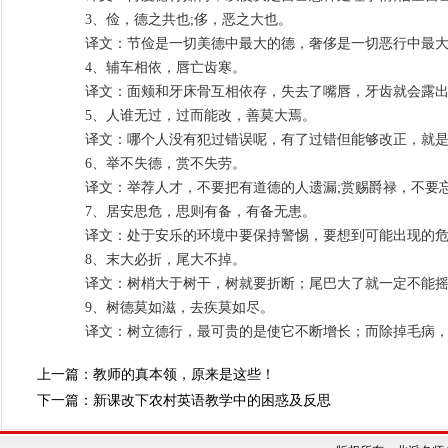
3、俭，德之共也;侈，恶之大也。
译文：节俭是一切美德中最大的德，奢侈是一切恶行中最
4、辅车相依，唇亡齿寒。
译文：面颊和牙床骨互相依存，失去了嘴唇，牙齿就会露
5、人谁无过，过而能改，善莫大焉。
译文：哪个人没有犯过错误呢，有了过错但能够改正，就是
6、举不失德，赏不失劳。
译文：举荐人才，不要把有道德的人遗漏;赏赐爵禄，不要
7、居安思危，思则有备，有备无患。
译文：处于安乐的环境中要保持警惕，要想到可能出现的危
8、末大必折，尾大不掉。
译文：树梢大于树干，树就要折断；尾巴大了就一定不能
9、树德莫如滋，去疾莫如尽。
译文：树立德行，最可贵的是使它不断增长；而除掉毛病，
上一篇：
教师的真本领，原来是这些！
下一篇：
新课改下农村英语教学中的困惑及反思