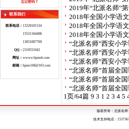
讨会（内蒙古·通辽
忘记密码？
2019年“北派名师
讨会（内蒙古·通辽
联系我们
2018年全国小学
讨会（内蒙古·通辽
2018年全国小学
联系电话：
13220181534
获奖名单
2018年全国小学
15531184498
名单
13051087769
“北派名师”西安小
QQ：
2319551042
“北派名师”西安小
网址：
wwww.bpmsh.com
“北派名师”西安小
邮箱：
bpms168@163.com
“北派名师”首届全
“北派名师”首届全
“北派名师”首届全
1页/64篇
9
3
1
2
3
4
5